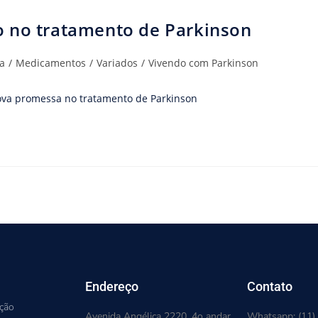
o no tratamento de Parkinson
a
/
Medicamentos
/
Variados
/
Vivendo com Parkinson
nova promessa no tratamento de Parkinson
Endereço
Contato
ação
Avenida Angélica 2220, 4o andar
Whatsapp: (11)