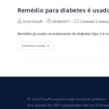
Remédio para diabetes é usad
Erich Fonoff
05/08/2017
Combate à Doenç
Remédio já usado no tratamento de diabetes tipo 2 é 
Continue Lendo
Dr. Erich Fonoff é neurocirurgião funcional, professor
livre-docente da USP e pesquisador líder em Estimul