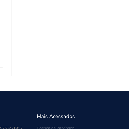
Mais Acessados
 97534-1912
Doença de Parkinson