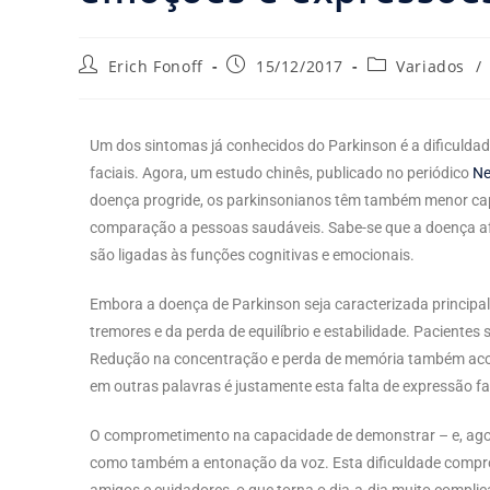
Erich Fonoff
15/12/2017
Variados
/
Um dos sintomas já conhecidos do Parkinson é a dificuld
faciais. Agora, um estudo chinês, publicado no periódico
Ne
doença progride, os parkinsonianos têm também menor cap
comparação a pessoas saudáveis. Sabe-se que a doença afet
são ligadas às funções cognitivas e emocionais.
Embora a doença de Parkinson seja caracterizada principa
tremores e da perda de equilíbrio e estabilidade. Pacientes
Redução na concentração e perda de memória também acom
em outras palavras é justamente esta falta de expressão fa
O comprometimento na capacidade de demonstrar – e, agor
como também a entonação da voz. Esta dificuldade compro
amigos e cuidadores, o que torna o dia-a-dia muito compl