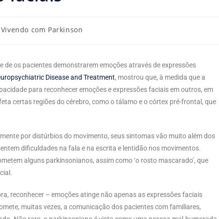
Vivendo com Parkinson
ade de os pacientes demonstrarem emoções através de expressões
uropsychiatric Disease and Treatment
, mostrou que, à medida que a
acidade para reconhecer emoções e expressões faciais em outros, em
a certas regiões do cérebro, como o tálamo e o córtex pré-frontal, que
lmente por distúrbios do movimento, seus sintomas vão muito além dos
 sentem dificuldades na fala e na escrita e lentidão nos movimentos.
etem alguns parkinsonianos, assim como ‘o rosto mascarado’, que
cial.
a, reconhecer – emoções atinge não apenas as expressões faciais
mete, muitas vezes, a comunicação dos pacientes com familiares,
icado. Não raro, o parkinsoniano é visto como uma pessoa mal-humorada