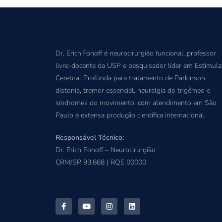
Dr. Erich Fonoff é neurocirurgião funcional, professor
livre-docente da USP e pesquisador líder em Estimul
Cerebral Profunda para tratamento de Parkinson,
distonia, tremor essencial, neuralgia do trigêmeo e
síndromes do movimento, com atendimento em São
Paulo e extensa produção científica internacional.
Responsável Técnico:
Dr. Erich Fonoff – Neurocirurgião
CRM/SP 93.868 | RQE 00000