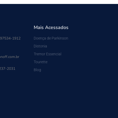
Mais Acessados
 97534-1912
Doença de Parkinson
Distonia
Tremor Essencial
noff.com.br
Tourette
3237-2031
Blog