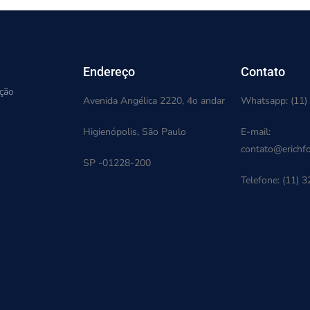
Endereço
Contato
ação
Avenida Angélica 2220, 4o andar
Whatsapp: (11)
Higienópolis, São Paulo
E-mail:
contato@erichfo
SP -01228-200
Telefone: (11) 