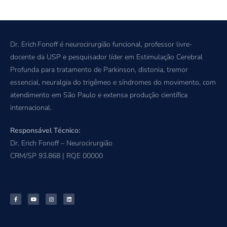
Dr. Erich Fonoff é neurocirurgião funcional, professor livre-
docente da USP e pesquisador líder em Estimulação Cerebral
Profunda para tratamento de Parkinson, distonia, tremor
essencial, neuralgia do trigêmeo e síndromes do movimento, com
atendimento em São Paulo e extensa produção científica
internacional.
Responsável Técnico:
Dr. Erich Fonoff – Neurocirurgião
CRM/SP 93.868 | RQE 00000