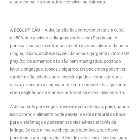
a autoestima e a vontade de conviver socialmente.
A DEGLUTIÇÃO
– A deglutição fica comprometida em cerca
de 50% dos pacientes diagnosticados com Parkinson. A
principal causa é o enfraquecimento da musculatura da boca
(língua, lábios, bochechas, céu da boca e garganta). Com este
prejuízo, os alimentos não são bem mastigados, podendo
levar a engasgos, tosses e pigarros. Os pacientes podem ter
também dificuldades para engolir líquidos, como a própria
saliva, e chegam a engasgar até com comprimidos, que antes
eram deglutidos de maneira automática e sem desconforto.
A dificuldade para engolir merece muita atenção, pois quando
isso ocorre, o alimento pode desviar da rota natural da boca
para o estômago e penetrar nas vias aéreas através da
laringe. Se este alimento chega aos pulmões, pode haver
pneumonia por aspiração. Além de exercícios e técnicas para