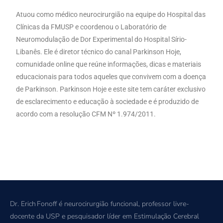
Atuou como médico neurocirurgião na equipe do Hospital das
Clínicas da FMUSP e coordenou o Laboratório de
Neuromodulação de Dor Experimental do Hospital Sírio-
Libanês. Ele é diretor técnico do canal Parkinson Hoje,
comunidade online que reúne informações, dicas e materiais
educacionais para todos aqueles que convivem com a doença
de Parkinson. Parkinson Hoje e este site tem caráter exclusivo
de esclarecimento e educação à sociedade e é produzido de
acordo com a resolução CFM Nº 1.974/2011.
Dr. Erich Fonoff é neurocirurgião funcional, professor livre-
docente da USP e pesquisador líder em Estimulação Cerebral