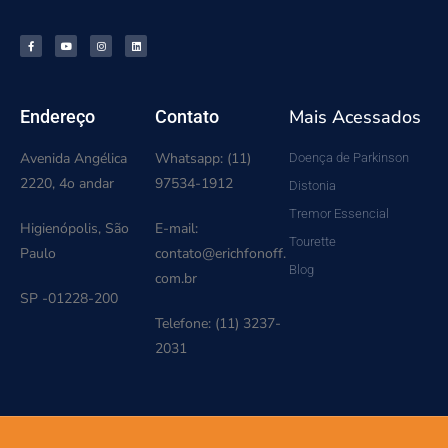
Mais Acessados
Endereço
Contato
Avenida Angélica
Whatsapp: (11)
Doença de Parkinson
2220, 4o andar
97534-1912
Distonia
Tremor Essencial
Higienópolis, São
E-mail:
Tourette
Paulo
contato@erichfonoff.
Blog
com.br
SP -01228-200
Telefone: (11) 3237-
2031