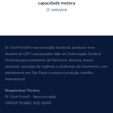
capacidade motora
10/05/2018
Dr. Erich Fonoff é neurocirurgião funcional, professor livre-
docente da USP e pesquisador líder em Estimulação Cerebral
Profunda para tratamento de Parkinson, distonia, tremor
essencial, neuralgia do trigêmeo e síndromes do movimento, com
atendimento em São Paulo e extensa produção científica
internacional.
Responsável Técnico:
Dr. Erich Fonoff – Neurocirurgião
CRM/SP 93.868 | RQE 00000