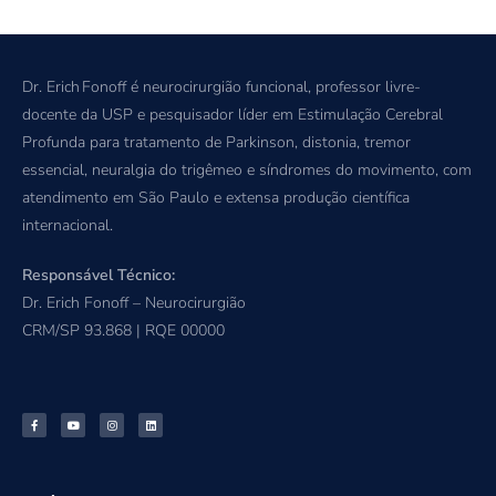
Dr. Erich Fonoff é neurocirurgião funcional, professor livre-
docente da USP e pesquisador líder em Estimulação Cerebral
Profunda para tratamento de Parkinson, distonia, tremor
essencial, neuralgia do trigêmeo e síndromes do movimento, com
atendimento em São Paulo e extensa produção científica
internacional.
Responsável Técnico:
Dr. Erich Fonoff – Neurocirurgião
CRM/SP 93.868 | RQE 00000