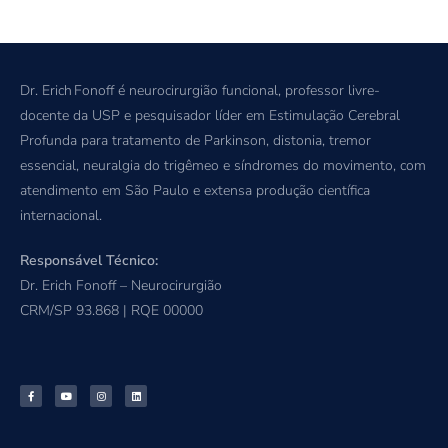
Dr. Erich Fonoff é neurocirurgião funcional, professor livre-
docente da USP e pesquisador líder em Estimulação Cerebral
Profunda para tratamento de Parkinson, distonia, tremor
essencial, neuralgia do trigêmeo e síndromes do movimento, com
atendimento em São Paulo e extensa produção científica
internacional.
Responsável Técnico:
Dr. Erich Fonoff – Neurocirurgião
CRM/SP 93.868 | RQE 00000